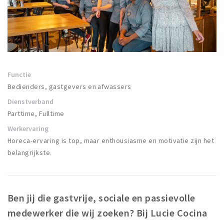
Winkels
Werken
Aanbiedingen
Ook reclame maken?
Functie
Bedienders, gastgevers en afwassers
Over Eindhovens Rondje
Dienstverband
Parttime, Fulltime
Inloggen
Werkervaring
Horeca-ervaring is top, maar enthousiasme en motivatie zijn het
belangrijkste.
Ben jij die gastvrije, sociale en passievolle
medewerker die wij zoeken? Bij Lucie Cocina