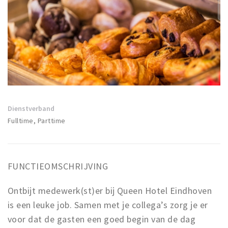
Winkels
Werken
Aanbiedingen
Ook reclame maken?
Over Eindhovens Rondje
Dienstverband
Fulltime, Parttime
Inloggen
FUNCTIEOMSCHRIJVING
Ontbijt medewerk(st)er bij Queen Hotel Eindhoven
is een leuke job. Samen met je collega’s zorg je er
voor dat de gasten een goed begin van de dag