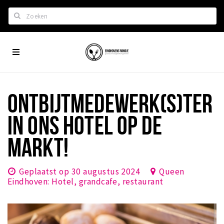
Zoeken
Eindhoven
Home
City
Wil je hiertussen?
App
Het laatste nieuws in Eindhoven
ONTBIJTMEDEWERK(S)TER
Lijstjes met Eindhoven tips
IN ONS HOTEL OP DE
Roddels...
MARKT!
Restaurants en meer
Agenda
Geplaatst op 30 augustus 2024
Queen
Hotels
Eindhoven: Hotel, grandcafe, restaurant
Eindhovense Rondjes
Te koop en te huur