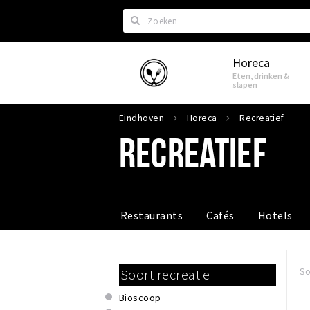
Zoeken
Horeca
Eindhoven
Eten, drinken &
slapen
Eindhoven
Horeca
Recreatief
RECREATIEF
Restaurants
Cafés
Hotels
So
Soort recreatie
Bioscoop