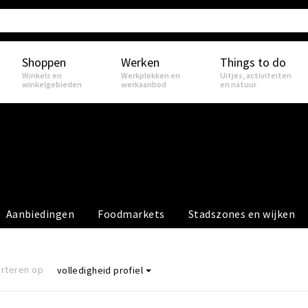
Shoppen
Werken
Things to do
Winkels en
Werkplekken en
Uitjes, activiteiten
winkelgebieden
werkaanbod
en natuur
Aanbiedingen
Foodmarkets
Stadszones en wijken
rteren op
volledigheid profiel