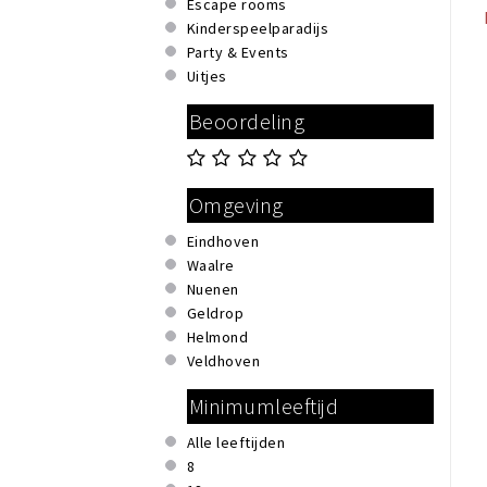
Escape rooms
Kinderspeelparadijs
Party & Events
Uitjes
Beoordeling
Omgeving
Eindhoven
Waalre
Nuenen
Geldrop
Helmond
Veldhoven
Minimumleeftijd
Alle leeftijden
8