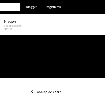
Inloggen
Registreren
Nieuws
Scoops, blogs,
lijstjes
Toon op de kaart