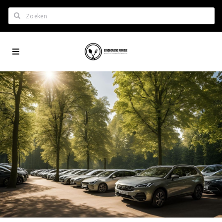
Zoeken
Eindhoven
Home
City
Wil je hiertussen?
App
Het laatste nieuws in Eindhoven
Lijstjes met Eindhoven tips
Roddels...
Restaurants en meer
Agenda
Hotels
Eindhovense Rondjes
Te koop en te huur