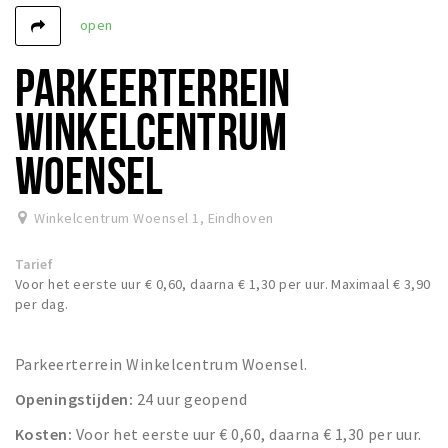
open
Winkels
Werken
PARKEERTERREIN
Aanbiedingen
WINKELCENTRUM
Ook reclame maken?
WOENSEL
Over Eindhovens Rondje
Winkelcentrum Woensel 1
,
Eindhoven
Inloggen
Tarief
Voor het eerste uur € 0,60, daarna € 1,30 per uur. Maximaal € 3,90
per dag.
Parkeerterrein Winkelcentrum Woensel.
Openingstijden:
24 uur geopend
Kosten:
Voor het eerste uur € 0,60, daarna € 1,30 per uur.