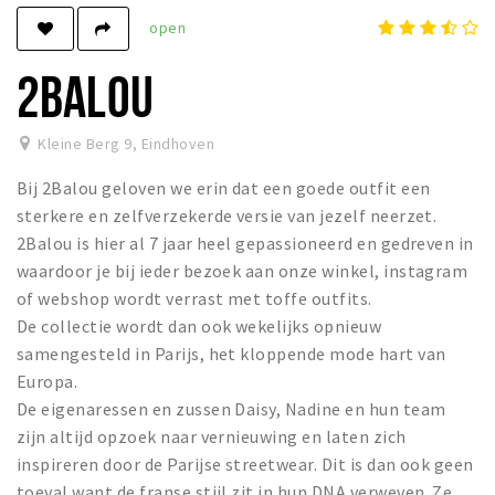
open
Winkels
Werken
2BALOU
Aanbiedingen
Kleine Berg 9
,
Eindhoven
Ook reclame maken?
Bij 2Balou geloven we erin dat een goede outfit een
Over Eindhovens Rondje
sterkere en zelfverzekerde versie van jezelf neerzet.
2Balou is hier al 7 jaar heel gepassioneerd en gedreven in
Inloggen
waardoor je bij ieder bezoek aan onze winkel, instagram
of webshop wordt verrast met toffe outfits.
De collectie wordt dan ook wekelijks opnieuw
samengesteld in Parijs, het kloppende mode hart van
Europa.
De eigenaressen en zussen Daisy, Nadine en hun team
zijn altijd opzoek naar vernieuwing en laten zich
inspireren door de Parijse streetwear. Dit is dan ook geen
toeval want de franse stijl zit in hun DNA verweven. Ze