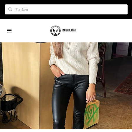
Zoeken
Eindhoven
Home
City
Wil je hiertussen?
App
Het laatste nieuws in Eindhoven
Lijstjes met Eindhoven tips
Roddels...
Restaurants en meer
Agenda
Hotels
Eindhovense Rondjes
Te koop en te huur