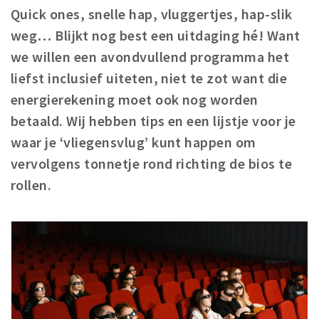
Quick ones, snelle hap, vluggertjes, hap-slik
Winkels
weg… Blijkt nog best een uitdaging hé! Want
Werken
we willen een avondvullend programma het
Aanbiedingen
liefst inclusief uiteten, niet te zot want die
energierekening moet ook nog worden
Ook reclame maken?
betaald. Wij hebben tips en een lijstje voor je
Over Eindhovens Rondje
waar je ‘vliegensvlug’ kunt happen om
vervolgens tonnetje rond richting de bios te
Inloggen
rollen.