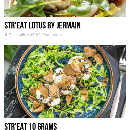
STR'EAT LOTUS BY JERMAIN
Torenallee 86/02, Eindhoven
STR'EAT 10 GRAMS