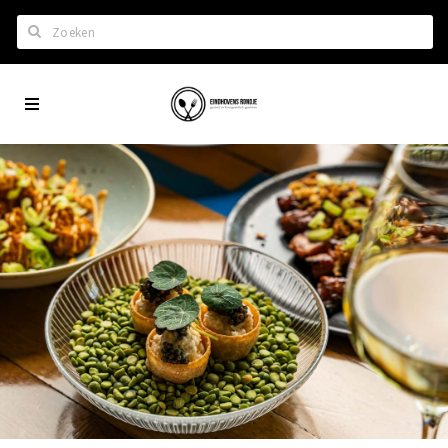
Zoeken
Eindhoven
Home
City
Wil je hiertussen?
App
Het laatste nieuws in Eindhoven
Lijstjes met Eindhoven tips
Roddels...
Restaurants en meer
Agenda
Hotels
Eindhovense Rondjes
Te koop en te huur