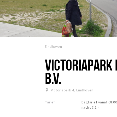
Eindhoven
VICTORIAPARK
B.V.
Victoriapark 4
,
Eindhoven
Tarief
Dagtarief vanaf 08:00-
nacht € 5,-