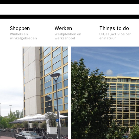
Shoppen
Werken
Things to do
Winkels en
Werkplekken en
Uitjes, activiteiten
winkelgebieden
werkaanbod
en natuur