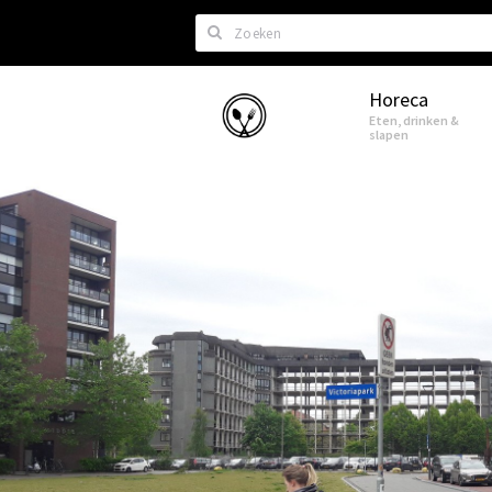
Zoeken
Horeca
Eindhoven
Eten, drinken &
slapen