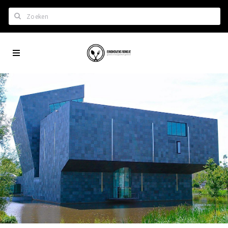
Zoeken
Eindhoven
Home
City
Wil je hiertussen?
App
Het laatste nieuws in Eindhoven
Lijstjes met Eindhoven tips
Roddels...
Restaurants en meer
Agenda
Hotels
Eindhovense Rondjes
Te koop en te huur