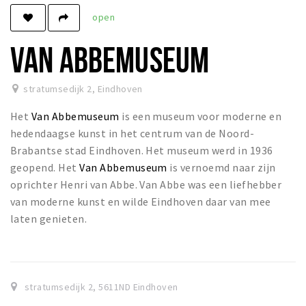
open
Winkels
Werken
VAN ABBEMUSEUM
Aanbiedingen
stratumsedijk 2
,
Eindhoven
Ook reclame maken?
Het
Van Abbemuseum
is een museum voor moderne en
Over Eindhovens Rondje
hedendaagse kunst in het centrum van de Noord-
Brabantse stad Eindhoven. Het museum werd in 1936
Inloggen
geopend. Het
Van Abbemuseum
is vernoemd naar zijn
oprichter Henri van Abbe. Van Abbe was een liefhebber
van moderne kunst en wilde Eindhoven daar van mee
laten genieten.
stratumsedijk 2
,
5611ND
Eindhoven