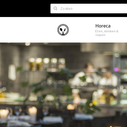
Zoeken
Horeca
Eindhoven
Eten, drinken &
slapen