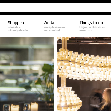
Shoppen
Werken
Things to do
Winkels en
Werkplekken en
Uitjes, activiteiten
winkelgebieden
werkaanbod
en natuur