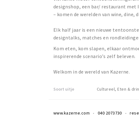
designshop, een bar/ restaurant met I
– komen de werelden van wine, dine, d
Elk half jaar is een nieuwe tentoonst
designtalks, matches en rondleidinge
Kom eten, kom slapen, elkaar ontmoe
inspirerende scenario’s zelf beleven.
Welkom in de wereld van Kazerne.
Soort uitje
Cultureel, Eten & dri
www.kazerne.com
040 2073730
res