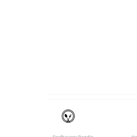
Eindhoven
Eindhovens Rondje
Ho