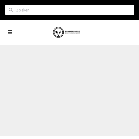
Zoeken
Eindhoven
Home
City
Wil je hiertussen?
App
Het laatste nieuws in Eindhoven
Lijstjes met Eindhoven tips
Roddels...
Restaurants en meer
Agenda
Hotels
Eindhovense Rondjes
Te koop en te huur