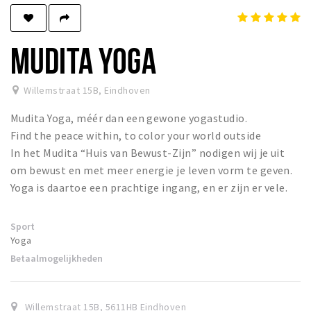
Winkels
Werken
MUDITA YOGA
Aanbiedingen
Willemstraat 15B
,
Eindhoven
Ook reclame maken?
Mudita Yoga, méér dan een gewone yogastudio.
Over Eindhovens Rondje
Find the peace within, to color your world outside
In het Mudita “Huis van Bewust-Zijn” nodigen wij je uit
Inloggen
om bewust en met meer energie je leven vorm te geven.
Yoga is daartoe een prachtige ingang, en er zijn er vele.
Sport
Yoga
Betaalmogelijkheden
Willemstraat 15B
,
5611HB
Eindhoven