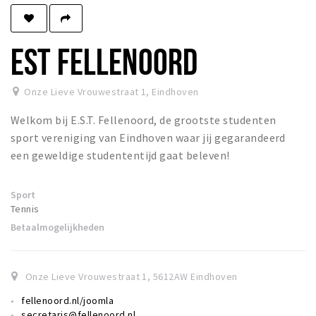
Winkels
Werken
EST FELLENOORD
Aanbiedingen
Onze Lieve Vrouwestraat 1
,
Eindhoven
Ook reclame maken?
Welkom bij E.S.T. Fellenoord, de grootste studenten
Over Eindhovens Rondje
sport vereniging van Eindhoven waar jij gegarandeerd
een geweldige studententijd gaat beleven!
Inloggen
Sport
Tennis
Betaalmogelijkheden
Onze Lieve Vrouwestraat 1
,
5612AW
Eindhoven
fellenoord.nl/joomla
secretaris@fellenoord.nl