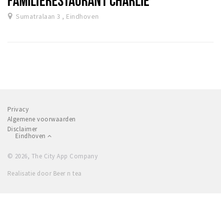
Sumatralaan 3 , Eindhoven
Privacy
Algemene voorwaarden
Disclaimer
Eindhoven
© 2026, The City App Company
Realisatie door Beer n tea