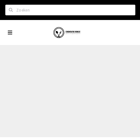
Zoeken
Eindhoven
Home
City
Wil je hiertussen?
App
Het laatste nieuws in Eindhoven
Lijstjes met Eindhoven tips
Roddels...
Restaurants en meer
Agenda
Hotels
Eindhovense Rondjes
Te koop en te huur