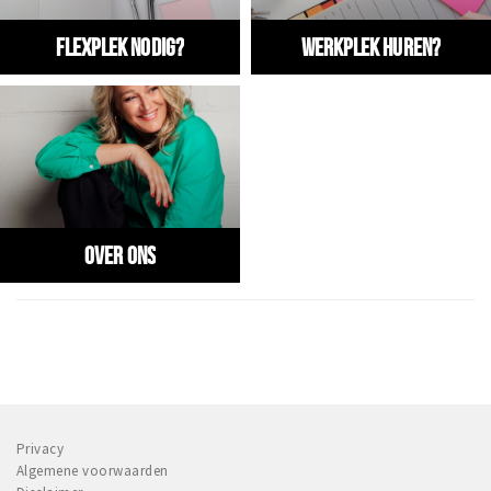
Winkels
Flexplek nodig?
Werkplek huren?
Werken
Aanbiedingen
Ook reclame maken?
Over Eindhovens Rondje
Over ons
Inloggen
Privacy
Algemene voorwaarden