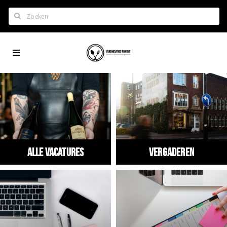
Zoeken
Eindhoven
Home
City
Wil je hiertussen?
App
Het laatste nieuws in Eindhoven
Lijstjes met Eindhoven tips
Roddels...
Restaurants en meer
Alle vacatures
Vergaderen
Agenda
Hotels
Eindhovense Rondjes
Te koop en te huur