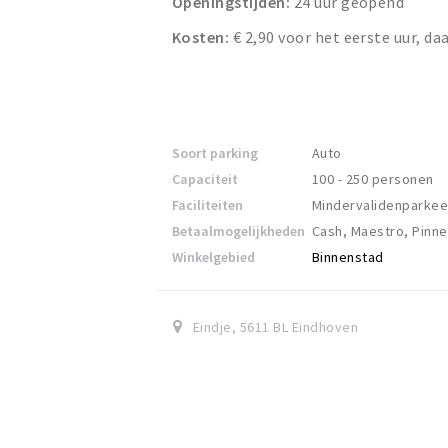
Openingstijden:
24 uur geopend
Kosten:
€ 2,90 voor het eerste uur, da
Soort parking
Auto
Capaciteit
100 - 250 personen
Faciliteiten
Mindervalidenparkeer
Betaalmogelijkheden
Cash, Maestro, Pinn
Winkelgebied
Binnenstad
Eindje
,
5611 BL
Eindhoven