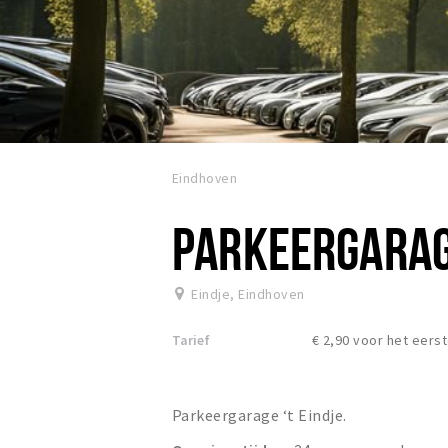
Eindhoven
PARKEERGARAGE
Eindje
,
Eindhoven
Tarief
€ 2,90 voor het eerst
Parkeergarage ‘t Eindje.