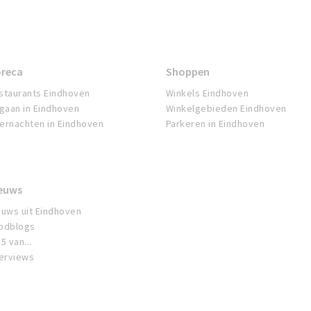
reca
Shoppen
staurants Eindhoven
Winkels Eindhoven
tgaan in Eindhoven
Winkelgebieden Eindhoven
ernachten in Eindhoven
Parkeren in Eindhoven
euws
euws uit Eindhoven
odblogs
5 van...
terviews