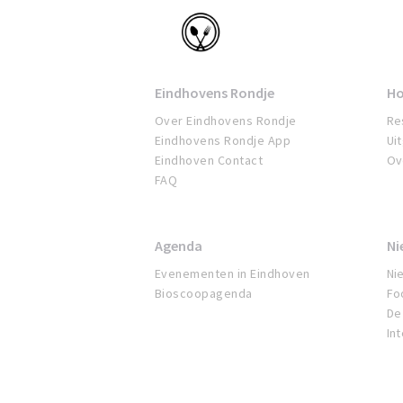
Eindhoven
Eindhovens Rondje
Ho
Over Eindhovens Rondje
Re
Eindhovens Rondje App
Ui
Eindhoven Contact
Ov
FAQ
Agenda
Ni
Evenementen in Eindhoven
Ni
Bioscoopagenda
Fo
De 
In