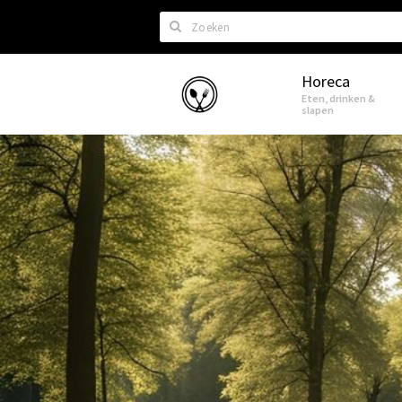
Zoeken
Horeca
Eindhoven
Eten, drinken &
slapen