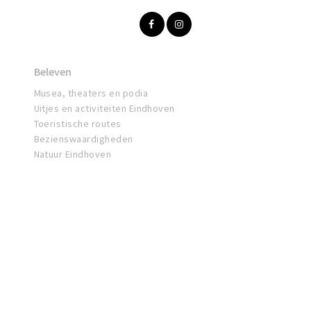
Beleven
Musea, theaters en podia
Uitjes en activiteiten Eindhoven
Toeristische routes
Bezienswaardigheden
Natuur Eindhoven