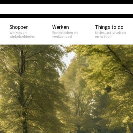
Shoppen
Werken
Things to do
Winkels en
Werkplekken en
Uitjes, activiteiten
winkelgebieden
werkaanbod
en natuur