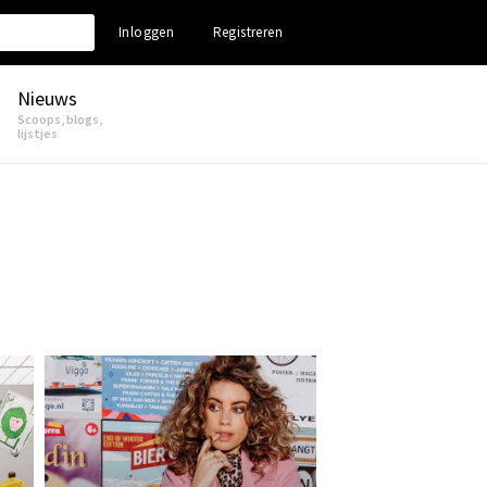
Inloggen
Registreren
Nieuws
Scoops, blogs,
lijstjes