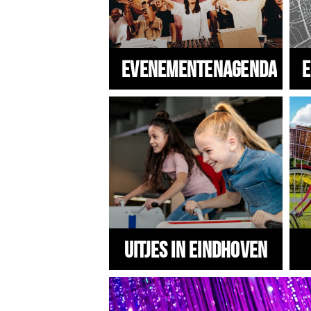
Evenementenagenda
E
Uitjes in Eindhoven