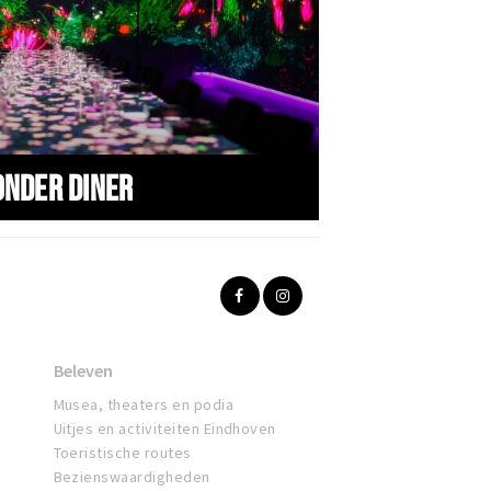
onder diner
Beleven
Musea, theaters en podia
Uitjes en activiteiten Eindhoven
Toeristische routes
Bezienswaardigheden