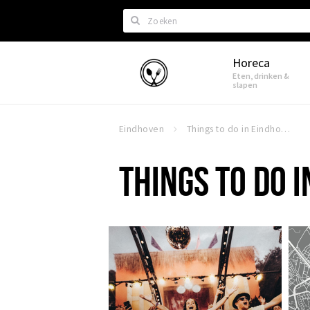
Zoeken
Horeca
Eindhoven
Eten, drinken &
slapen
Eindhoven
Things to do in Eindhoven
THINGS TO DO 