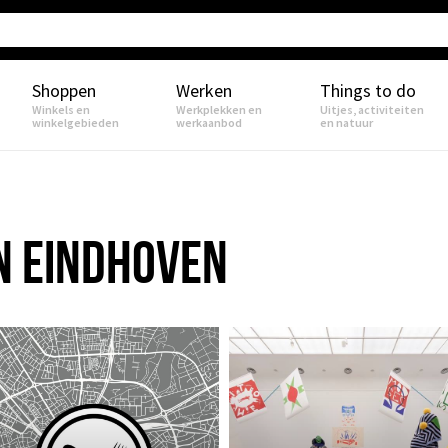
Shoppen
Werken
Things to do
Winkels en
Werkplekken en
Uitjes, activiteiten
winkelgebieden
werkaanbod
en natuur
IN EINDHOVEN