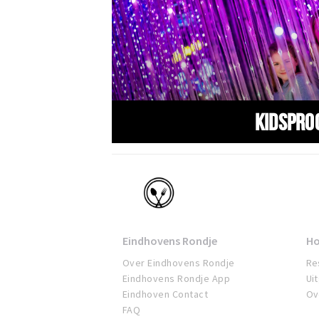
Kidspro
Eindhoven
Eindhovens Rondje
Ho
Over Eindhovens Rondje
Re
Eindhovens Rondje App
Ui
Eindhoven Contact
Ov
FAQ