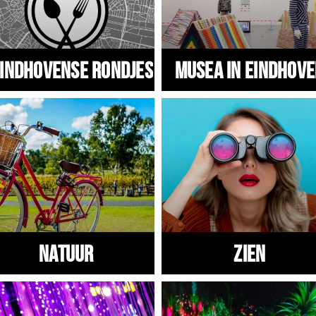
indhovense Rondjes
Musea in Eindhov
Natuur
Zien