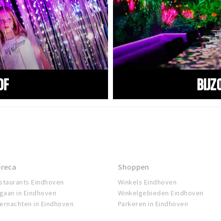
of
Bijz
reca
Shoppen
staurants Eindhoven
Winkels Eindhoven
tgaan in Eindhoven
Winkelgebieden Eindhoven
ernachten in Eindhoven
Parkeren in Eindhoven