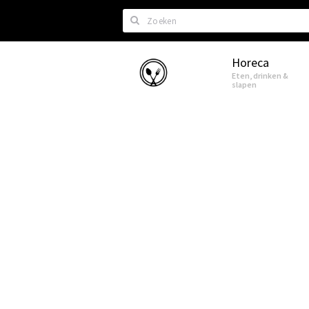
Zoeken
Horeca
Eindhoven
Eten, drinken &
slapen