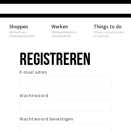
Shoppen
Werken
Things to do
Winkels en
Werkplekken en
Uitjes, activiteiten
winkelgebieden
werkaanbod
en natuur
REGISTREREN
E-mail adres
Wachtwoord
Wachtwoord bevestigen