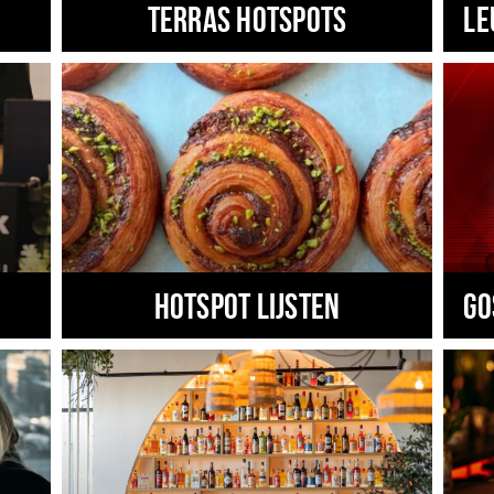
Terras hotspots
Le
Hotspot lijsten
Go