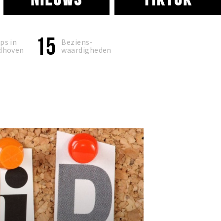
15
ps in
Beziens-
dhoven
waardigheden