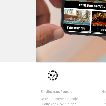
Eindhoven
Eindhovens Rondje
Ho
Over Eindhovens Rondje
Re
Eindhovens Rondje App
Ui