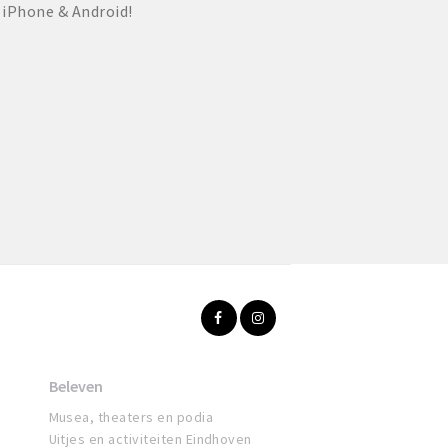
 iPhone & Android!
Beleven
Musea, theaters en podia
Uitjes en activiteiten Eindhoven