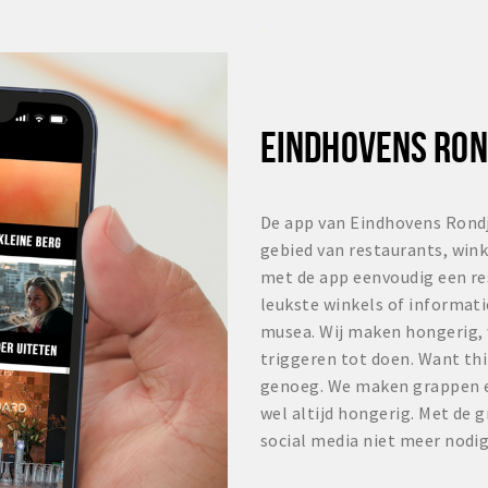
EINDHOVENS RON
De app van Eindhovens Rondj
gebied van restaurants, winke
met de app eenvoudig een re
leukste winkels of informat
musea. Wij maken hongerig, w
triggeren tot doen. Want thi
genoeg. We maken grappen en
wel altijd hongerig. Met de gr
social media niet meer nodig