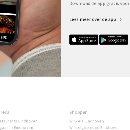
Download de app gratis voor
Lees meer over de app
reca
Shoppen
staurants Eindhoven
Winkels Eindhoven
tgaan in Eindhoven
Winkelgebieden Eindhoven