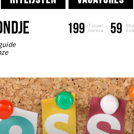
ONDJE
199
59
Totaal
Sho
horeca
Ein
guide
nze