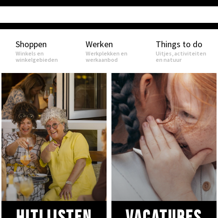
Shoppen
Werken
Things to do
Winkels en
Werkplekken en
Uitjes, activiteiten
winkelgebieden
werkaanbod
en natuur
Hitlijsten
VACATURES