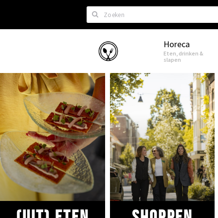
Zoeken
Horeca
Eindhoven
Eten, drinken &
slapen
(uit) eten
Shoppen