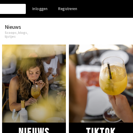
Inloggen
Registreren
Nieuws
Scoops, blogs,
lijstjes
Nieuws
Tiktok