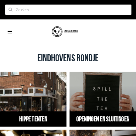
Zoeken
Eindhoven
Home
City
Wil je hiertussen?
App
Het laatste nieuws in Eindhoven
EINDHOVENS RONDJE
Lijstjes met Eindhoven tips
Roddels...
Restaurants en meer
Agenda
Hotels
Hippe tenten
Openingen en Sluitingen
Eindhovense Rondjes
Te koop en te huur