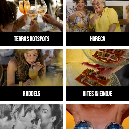
Winkels
Werken
Aanbiedingen
Terras hotspots
HORECA
Ook reclame maken?
Over Eindhovens Rondje
Inloggen
RODDELS
Bites in Eindje