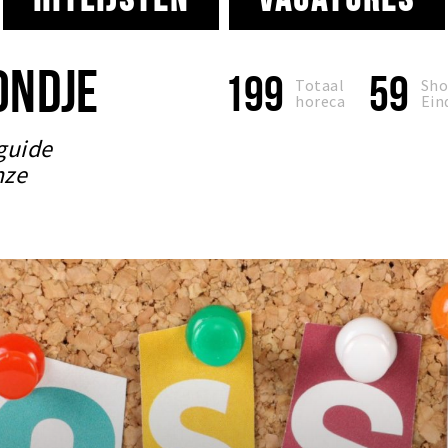
ONDJE
199
59
Totaal
Sho
horeca
Ein
guide
nze