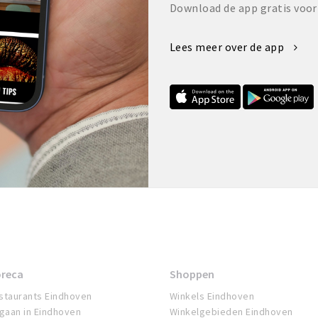
Download de app gratis voor
Lees meer over de app
reca
Shoppen
staurants Eindhoven
Winkels Eindhoven
tgaan in Eindhoven
Winkelgebieden Eindhoven