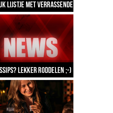
uk lijstje met verrassende zaken in eind
ssips? Lekker roddelen ;-)