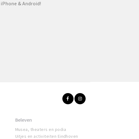
 iPhone & Android!
Beleven
Musea, theaters en podia
Uitjes en activiteiten Eindhoven