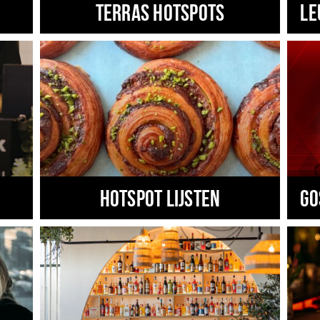
Terras hotspots
Le
Hotspot lijsten
Go