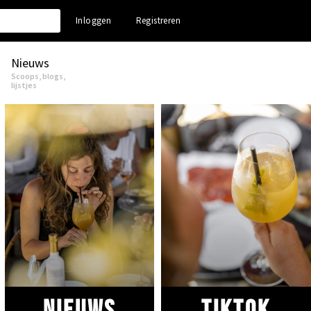
Inloggen
Registreren
Nieuws
Scoops, blogs,
lijstjes
Nieuws
Tiktok