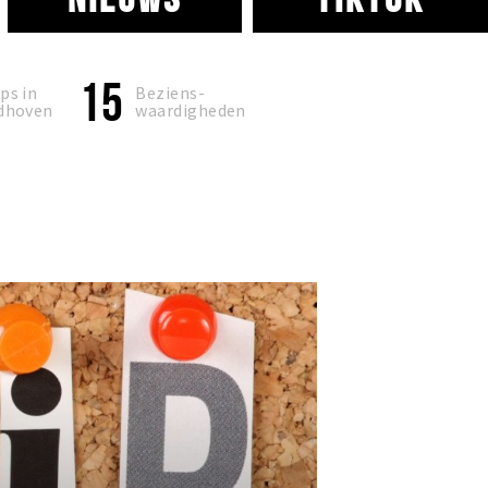
15
ps in
Beziens-
dhoven
waardigheden