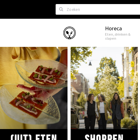
Zoeken
Horeca
Eindhoven
Eten, drinken &
slapen
(uit) eten
Shoppen