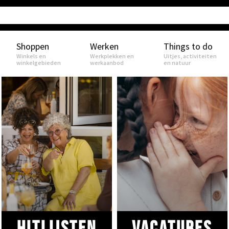
Shoppen
Werken
Things to do
Winkels en
Werkplekken en
Uitjes, activiteiten
winkelgebieden
werkaanbod
en natuur
Hitlijsten
VACATURES