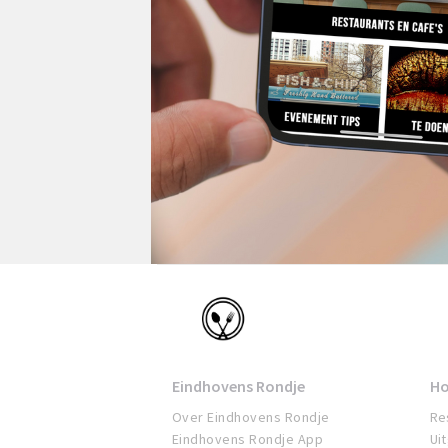
Eindhoven
Eindhovens Rondje
Ho
Over Eindhovens Rondje
Re
Eindhovens Rondje App
Ui