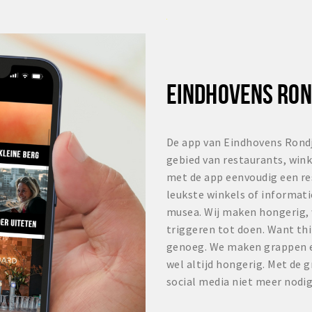
EINDHOVENS RON
De app van Eindhovens Rondj
gebied van restaurants, winke
met de app eenvoudig een re
leukste winkels of informat
musea. Wij maken hongerig, w
triggeren tot doen. Want thi
genoeg. We maken grappen en
wel altijd hongerig. Met de gr
social media niet meer nodig