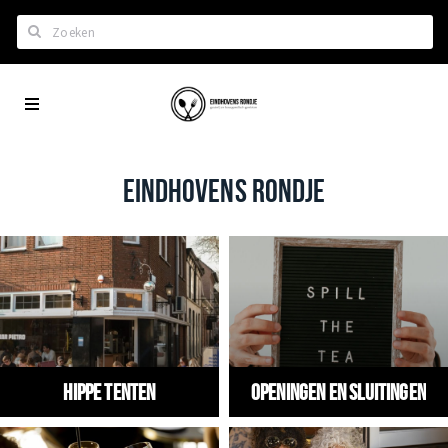
Zoeken
Eindhoven
Home
City
Wil je hiertussen?
App
Het laatste nieuws in Eindhoven
EINDHOVENS RONDJE
Lijstjes met Eindhoven tips
Roddels...
Restaurants en meer
Agenda
Hotels
Hippe tenten
Openingen en Sluitingen
Eindhovense Rondjes
Te koop en te huur