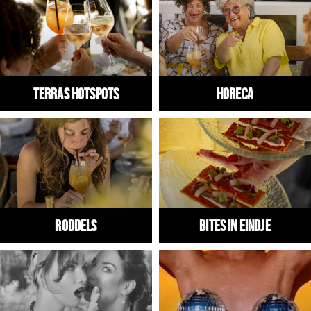
Winkels
Werken
Aanbiedingen
Terras hotspots
HORECA
Ook reclame maken?
Over Eindhovens Rondje
Inloggen
RODDELS
Bites in Eindje