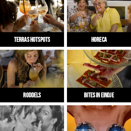
Winkels
Werken
Aanbiedingen
Terras hotspots
HORECA
Ook reclame maken?
Over Eindhovens Rondje
Inloggen
RODDELS
Bites in Eindje