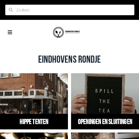
Zoeken
Eindhoven
Home
City
Wil je hiertussen?
App
Het laatste nieuws in Eindhoven
EINDHOVENS RONDJE
Lijstjes met Eindhoven tips
Roddels...
Restaurants en meer
Agenda
Hotels
Hippe tenten
Openingen en Sluitingen
Eindhovense Rondjes
Te koop en te huur