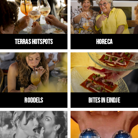
Winkels
Werken
Aanbiedingen
Terras hotspots
HORECA
Ook reclame maken?
Over Eindhovens Rondje
Inloggen
RODDELS
Bites in Eindje