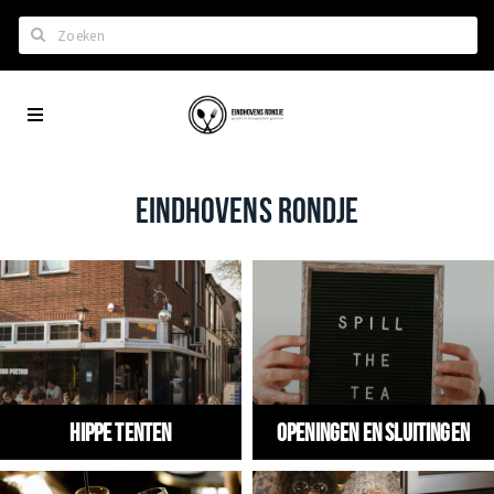
Zoeken
Eindhoven
Home
City
Wil je hiertussen?
App
Het laatste nieuws in Eindhoven
EINDHOVENS RONDJE
Lijstjes met Eindhoven tips
Roddels...
Restaurants en meer
Agenda
Hotels
Hippe tenten
Openingen en Sluitingen
Eindhovense Rondjes
Te koop en te huur