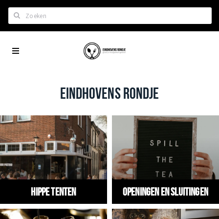
Zoeken
Eindhoven
Home
City
Wil je hiertussen?
App
Het laatste nieuws in Eindhoven
EINDHOVENS RONDJE
Lijstjes met Eindhoven tips
Roddels...
Restaurants en meer
Agenda
Hotels
Hippe tenten
Openingen en Sluitingen
Eindhovense Rondjes
Te koop en te huur