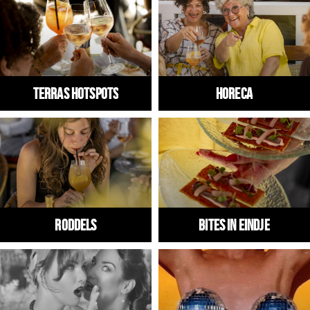
Winkels
Werken
Aanbiedingen
Terras hotspots
HORECA
Ook reclame maken?
Over Eindhovens Rondje
Inloggen
RODDELS
Bites in Eindje