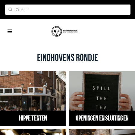
Zoeken
Eindhoven
Home
City
Wil je hiertussen?
App
Het laatste nieuws in Eindhoven
EINDHOVENS RONDJE
Lijstjes met Eindhoven tips
Roddels...
Restaurants en meer
Agenda
Hotels
Hippe tenten
Openingen en Sluitingen
Eindhovense Rondjes
Te koop en te huur