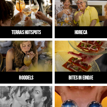
Winkels
Werken
Aanbiedingen
Terras hotspots
HORECA
Ook reclame maken?
Over Eindhovens Rondje
Inloggen
RODDELS
Bites in Eindje