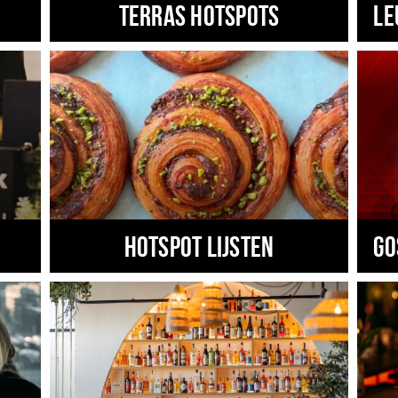
Terras hotspots
Le
Hotspot lijsten
Go