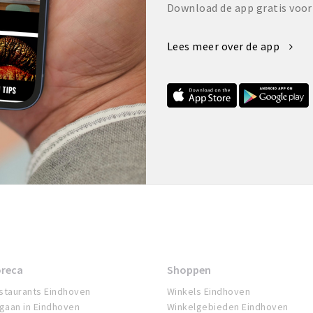
Download de app gratis voor
Lees meer over de app
reca
Shoppen
staurants Eindhoven
Winkels Eindhoven
tgaan in Eindhoven
Winkelgebieden Eindhoven