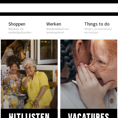
Shoppen
Werken
Things to do
Winkels en
Werkplekken en
Uitjes, activiteiten
winkelgebieden
werkaanbod
en natuur
Hitlijsten
VACATURES