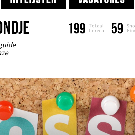
ONDJE
199
59
Totaal
Sho
horeca
Ein
guide
nze