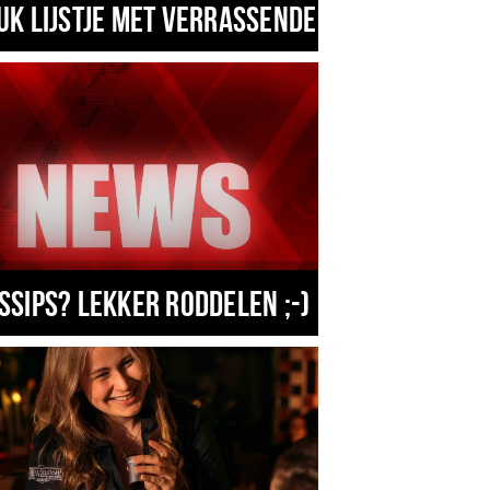
uk lijstje met verrassende zaken in eind
ssips? Lekker roddelen ;-)