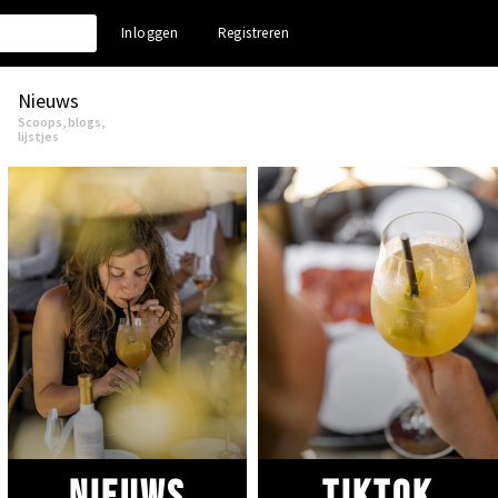
Inloggen
Registreren
Nieuws
Scoops, blogs,
lijstjes
Nieuws
Tiktok