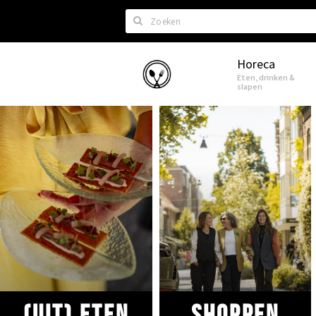
Zoeken
Horeca
Eindhoven
Eten, drinken &
slapen
(uit) eten
Shoppen