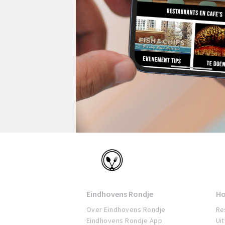
Eindhoven
Eindhovens Rondje
Ho
Over Eindhovens Rondje
Re
Eindhovens Rondje App
Ui