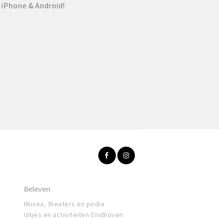
 iPhone & Android!
Beleven
Musea, theaters en podia
Uitjes en activiteiten Eindhoven