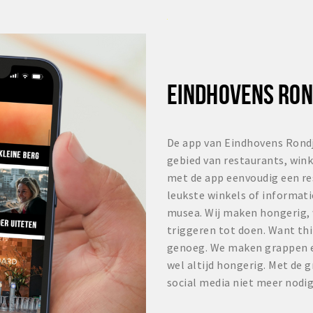
EINDHOVENS RON
De app van Eindhovens Rondj
gebied van restaurants, winke
met de app eenvoudig een re
leukste winkels of informat
musea. Wij maken hongerig, w
triggeren tot doen. Want thi
genoeg. We maken grappen en
wel altijd hongerig. Met de gr
social media niet meer nodig