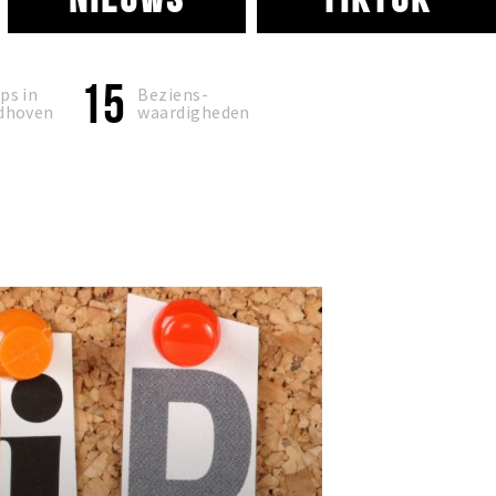
15
ps in
Beziens-
dhoven
waardigheden