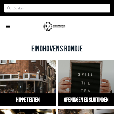
Zoeken
Eindhoven
Home
City
Wil je hiertussen?
App
Het laatste nieuws in Eindhoven
EINDHOVENS RONDJE
Lijstjes met Eindhoven tips
Roddels...
Restaurants en meer
Agenda
Hotels
Hippe tenten
Openingen en Sluitingen
Eindhovense Rondjes
Te koop en te huur