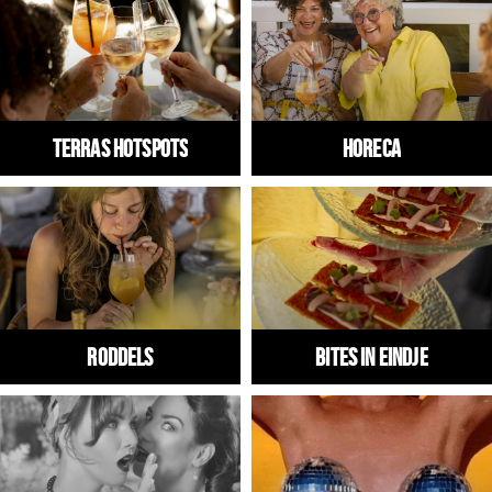
Winkels
Werken
Aanbiedingen
Terras hotspots
HORECA
Ook reclame maken?
Over Eindhovens Rondje
Inloggen
RODDELS
Bites in Eindje